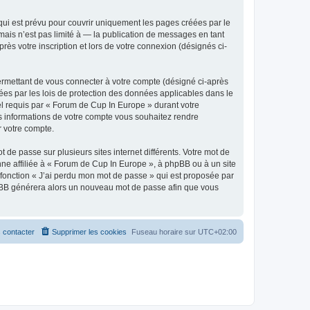
ui est prévu pour couvrir uniquement les pages créées par le
ais n’est pas limité à — la publication de messages en tant
ès votre inscription et lors de votre connexion (désignés ci-
ermettant de vous connecter à votre compte (désigné ci-après
ées par les lois de protection des données applicables dans le
iel requis par « Forum de Cup In Europe » durant votre
les informations de votre compte vous souhaitez rendre
r votre compte.
 de passe sur plusieurs sites internet différents. Votre mot de
e affiliée à « Forum de Cup In Europe », à phpBB ou à un site
 fonction « J’ai perdu mon mot de passe » qui est proposée par
 phpBB générera alors un nouveau mot de passe afin que vous
 contacter
Supprimer les cookies
Fuseau horaire sur
UTC+02:00