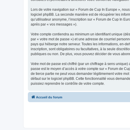
Lors de votre navigation sur « Forum de Cup In Europe », nou
logiciel phpBB. La seconde manière est de récupérer les infor
qu’utilisateur anonyme, l’inscription sur « Forum de Cup In Eur
après par « vos messages »).
Votre compte contiendra au minimum un identifiant unique (dés
par « votre mot de passe ») et une adresse de courriel personn
pays qui héberge notre serveur. Toutes les informations, en-deh
inscription, sont obligatoires ou facultatives, à la seule disc
publiques ou non. De plus, vous pouvez décider de vous abonner
Votre mot de passe est chiffré (par un chiffrage à sens unique) 
passe est le moyen d’accès à votre compte sur « Forum de Cup 
de tierce partie ne peut vous demander légitimement votre mot 
défaut sur le logiciel phpBB. Cette fonctionnalité vous demande
puissiez reprendre le contrôle de votre compte.
Accueil du forum