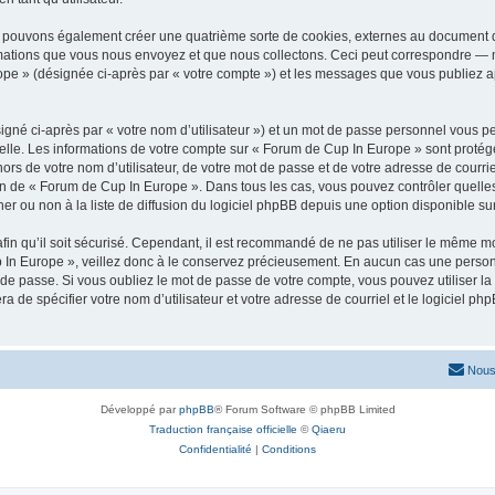
s pouvons également créer une quatrième sorte de cookies, externes au document q
mations que vous nous envoyez et que nous collectons. Ceci peut correspondre — m
ope » (désignée ci-après par « votre compte ») et les messages que vous publiez apr
igné ci-après par « votre nom d’utilisateur ») et un mot de passe personnel vous p
elle. Les informations de votre compte sur « Forum de Cup In Europe » sont protég
ors de votre nom d’utilisateur, de votre mot de passe et de votre adresse de courr
rétion de « Forum de Cup In Europe ». Dans tous les cas, vous pouvez contrôler quel
 ou non à la liste de diffusion du logiciel phpBB depuis une option disponible su
afin qu’il soit sécurisé. Cependant, il est recommandé de ne pas utiliser le même mot
In Europe », veillez donc à le conservez précieusement. En aucun cas une personn
de passe. Si vous oubliez le mot de passe de votre compte, vous pouvez utiliser la
ra de spécifier votre nom d’utilisateur et votre adresse de courriel et le logiciel
Nous
Développé par
phpBB
® Forum Software © phpBB Limited
Traduction française officielle
©
Qiaeru
Confidentialité
|
Conditions