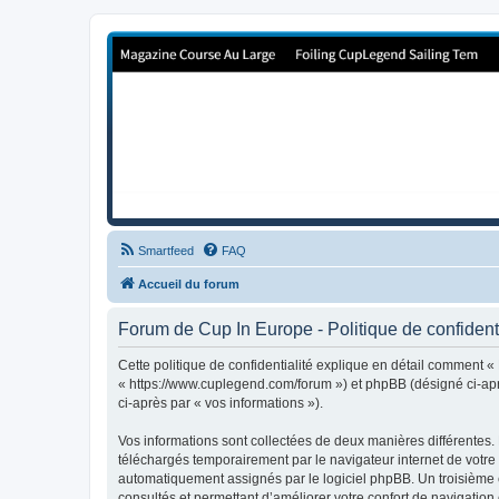
Forum de Cup In Europe
Le forum de l'America's Cup!
Smartfeed
FAQ
Accueil du forum
Forum de Cup In Europe - Politique de confidenti
Cette politique de confidentialité explique en détail comment «
« https://www.cuplegend.com/forum ») et phpBB (désigné ci-après
ci-après par « vos informations »).
Vos informations sont collectées de deux manières différentes.
téléchargés temporairement par le navigateur internet de votre 
automatiquement assignés par le logiciel phpBB. Un troisième co
consultés et permettant d’améliorer votre confort de navigation e