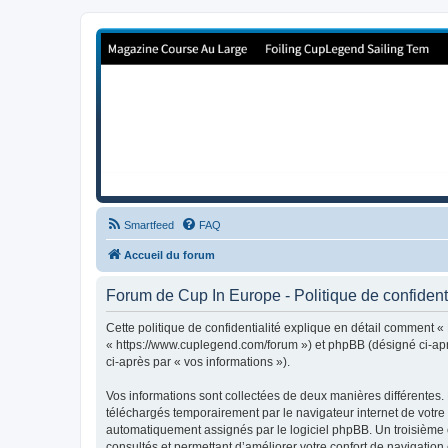
Forum de Cup In Europe
Le forum de l'America's Cup!
Smartfeed
FAQ
Accueil du forum
Forum de Cup In Europe - Politique de confidenti
Cette politique de confidentialité explique en détail comment «
« https://www.cuplegend.com/forum ») et phpBB (désigné ci-après
ci-après par « vos informations »).
Vos informations sont collectées de deux manières différentes.
téléchargés temporairement par le navigateur internet de votre 
automatiquement assignés par le logiciel phpBB. Un troisième co
consultés et permettant d’améliorer votre confort de navigation e