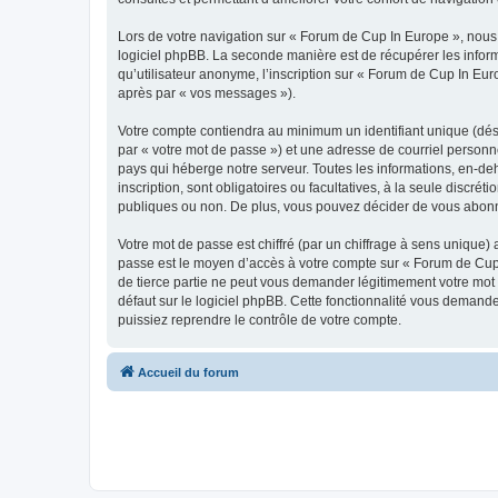
Lors de votre navigation sur « Forum de Cup In Europe », nou
logiciel phpBB. La seconde manière est de récupérer les infor
qu’utilisateur anonyme, l’inscription sur « Forum de Cup In Eur
après par « vos messages »).
Votre compte contiendra au minimum un identifiant unique (dés
par « votre mot de passe ») et une adresse de courriel personn
pays qui héberge notre serveur. Toutes les informations, en-deh
inscription, sont obligatoires ou facultatives, à la seule disc
publiques ou non. De plus, vous pouvez décider de vous abonner
Votre mot de passe est chiffré (par un chiffrage à sens unique) 
passe est le moyen d’accès à votre compte sur « Forum de Cup 
de tierce partie ne peut vous demander légitimement votre mot 
défaut sur le logiciel phpBB. Cette fonctionnalité vous demande
puissiez reprendre le contrôle de votre compte.
Accueil du forum