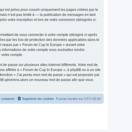
ui est prévu pour couvrir uniquement les pages créées par le
ais n’est pas limité à — la publication de messages en tant
ès votre inscription et lors de votre connexion (désignés ci-
ermettant de vous connecter à votre compte (désigné ci-après
ées par les lois de protection des données applicables dans le
iel requis par « Forum de Cup In Europe » durant votre
les informations de votre compte vous souhaitez rendre
r votre compte.
 de passe sur plusieurs sites internet différents. Votre mot de
e affiliée à « Forum de Cup In Europe », à phpBB ou à un site
 fonction « J’ai perdu mon mot de passe » qui est proposée par
 phpBB générera alors un nouveau mot de passe afin que vous
 contacter
Supprimer les cookies
Fuseau horaire sur
UTC+02:00