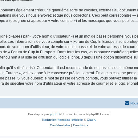
s pouvons également créer une quatrième sorte de cookies, externes au document q
mations que vous nous envoyez et que nous collectons. Ceci peut correspondre — m
ope » (désignée ci-après par « votre compte ») et les messages que vous publiez apr
igné ci-après par « votre nom d’utilisateur ») et un mot de passe personnel vous p
elle. Les informations de votre compte sur « Forum de Cup In Europe » sont protég
ors de votre nom d’utilisateur, de votre mot de passe et de votre adresse de courr
rétion de « Forum de Cup In Europe ». Dans tous les cas, vous pouvez contrôler quel
 ou non à la liste de diffusion du logiciel phpBB depuis une option disponible su
afin qu’il soit sécurisé. Cependant, il est recommandé de ne pas utiliser le même mot
In Europe », veillez donc à le conservez précieusement. En aucun cas une personn
de passe. Si vous oubliez le mot de passe de votre compte, vous pouvez utiliser la
ra de spécifier votre nom d’utilisateur et votre adresse de courriel et le logiciel
Nous
Développé par
phpBB
® Forum Software © phpBB Limited
Traduction française officielle
©
Qiaeru
Confidentialité
|
Conditions