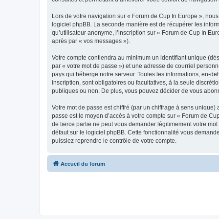
Lors de votre navigation sur « Forum de Cup In Europe », nou
logiciel phpBB. La seconde manière est de récupérer les infor
qu’utilisateur anonyme, l’inscription sur « Forum de Cup In Eur
après par « vos messages »).
Votre compte contiendra au minimum un identifiant unique (dés
par « votre mot de passe ») et une adresse de courriel personn
pays qui héberge notre serveur. Toutes les informations, en-deh
inscription, sont obligatoires ou facultatives, à la seule disc
publiques ou non. De plus, vous pouvez décider de vous abonner
Votre mot de passe est chiffré (par un chiffrage à sens unique) 
passe est le moyen d’accès à votre compte sur « Forum de Cup 
de tierce partie ne peut vous demander légitimement votre mot 
défaut sur le logiciel phpBB. Cette fonctionnalité vous demande
puissiez reprendre le contrôle de votre compte.
Accueil du forum