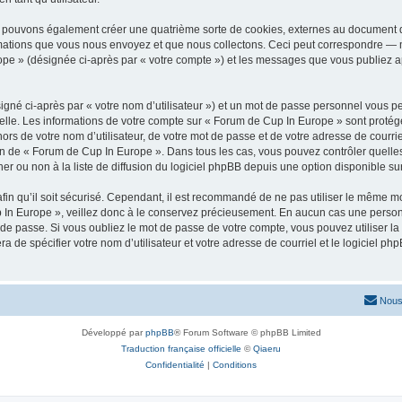
s pouvons également créer une quatrième sorte de cookies, externes au document q
mations que vous nous envoyez et que nous collectons. Ceci peut correspondre — m
ope » (désignée ci-après par « votre compte ») et les messages que vous publiez apr
igné ci-après par « votre nom d’utilisateur ») et un mot de passe personnel vous p
elle. Les informations de votre compte sur « Forum de Cup In Europe » sont protég
ors de votre nom d’utilisateur, de votre mot de passe et de votre adresse de courr
rétion de « Forum de Cup In Europe ». Dans tous les cas, vous pouvez contrôler quel
 ou non à la liste de diffusion du logiciel phpBB depuis une option disponible su
afin qu’il soit sécurisé. Cependant, il est recommandé de ne pas utiliser le même mot
In Europe », veillez donc à le conservez précieusement. En aucun cas une personn
de passe. Si vous oubliez le mot de passe de votre compte, vous pouvez utiliser la
ra de spécifier votre nom d’utilisateur et votre adresse de courriel et le logiciel
Nous
Développé par
phpBB
® Forum Software © phpBB Limited
Traduction française officielle
©
Qiaeru
Confidentialité
|
Conditions