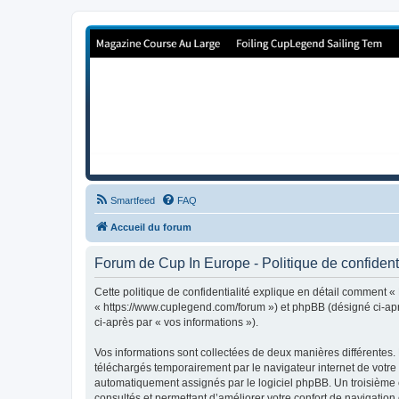
Forum de Cup In Europe
Le forum de l'America's Cup!
Smartfeed
FAQ
Accueil du forum
Forum de Cup In Europe - Politique de confidenti
Cette politique de confidentialité explique en détail comment «
« https://www.cuplegend.com/forum ») et phpBB (désigné ci-après
ci-après par « vos informations »).
Vos informations sont collectées de deux manières différentes.
téléchargés temporairement par le navigateur internet de votre 
automatiquement assignés par le logiciel phpBB. Un troisième co
consultés et permettant d’améliorer votre confort de navigation e