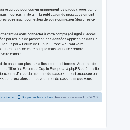
ui est prévu pour couvrir uniquement les pages créées par le
ais n’est pas limité à — la publication de messages en tant
ès votre inscription et lors de votre connexion (désignés ci-
ermettant de vous connecter à votre compte (désigné ci-après
ées par les lois de protection des données applicables dans le
iel requis par « Forum de Cup In Europe » durant votre
les informations de votre compte vous souhaitez rendre
r votre compte.
 de passe sur plusieurs sites internet différents. Votre mot de
e affiliée à « Forum de Cup In Europe », à phpBB ou à un site
 fonction « J’ai perdu mon mot de passe » qui est proposée par
 phpBB générera alors un nouveau mot de passe afin que vous
 contacter
Supprimer les cookies
Fuseau horaire sur
UTC+02:00