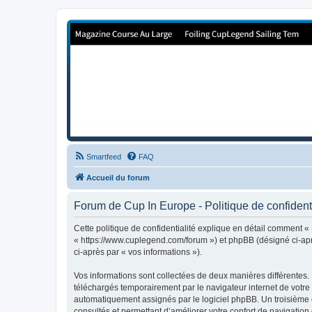
Forum de Cup In Europe
Le forum de l'America's Cup!
Smartfeed
FAQ
Accueil du forum
Forum de Cup In Europe - Politique de confidenti
Cette politique de confidentialité explique en détail comment «
« https://www.cuplegend.com/forum ») et phpBB (désigné ci-après
ci-après par « vos informations »).
Vos informations sont collectées de deux manières différentes.
téléchargés temporairement par le navigateur internet de votre 
automatiquement assignés par le logiciel phpBB. Un troisième co
consultés et permettant d’améliorer votre confort de navigation e