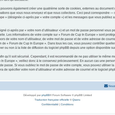
s pouvons également créer une quatrième sorte de cookies, externes au document q
mations que vous nous envoyez et que nous collectons. Ceci peut correspondre — m
ope » (désignée ci-après par « votre compte ») et les messages que vous publiez apr
igné ci-après par « votre nom d’utilisateur ») et un mot de passe personnel vous p
elle. Les informations de votre compte sur « Forum de Cup In Europe » sont protég
ors de votre nom d’utilisateur, de votre mot de passe et de votre adresse de courr
rétion de « Forum de Cup In Europe ». Dans tous les cas, vous pouvez contrôler quel
 ou non à la liste de diffusion du logiciel phpBB depuis une option disponible su
afin qu’il soit sécurisé. Cependant, il est recommandé de ne pas utiliser le même mot
In Europe », veillez donc à le conservez précieusement. En aucun cas une personn
de passe. Si vous oubliez le mot de passe de votre compte, vous pouvez utiliser la
ra de spécifier votre nom d’utilisateur et votre adresse de courriel et le logiciel
Nous
Développé par
phpBB
® Forum Software © phpBB Limited
Traduction française officielle
©
Qiaeru
Confidentialité
|
Conditions