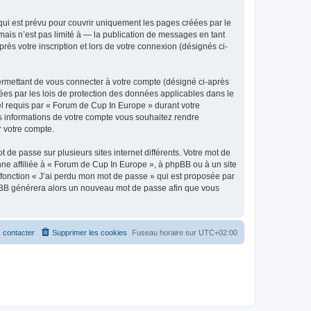
ui est prévu pour couvrir uniquement les pages créées par le
ais n’est pas limité à — la publication de messages en tant
ès votre inscription et lors de votre connexion (désignés ci-
ermettant de vous connecter à votre compte (désigné ci-après
ées par les lois de protection des données applicables dans le
iel requis par « Forum de Cup In Europe » durant votre
les informations de votre compte vous souhaitez rendre
r votre compte.
 de passe sur plusieurs sites internet différents. Votre mot de
e affiliée à « Forum de Cup In Europe », à phpBB ou à un site
 fonction « J’ai perdu mon mot de passe » qui est proposée par
 phpBB générera alors un nouveau mot de passe afin que vous
 contacter
Supprimer les cookies
Fuseau horaire sur
UTC+02:00