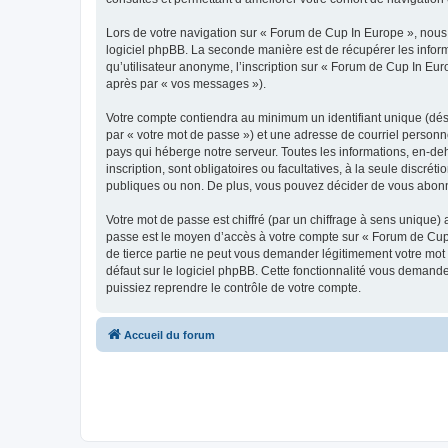
Lors de votre navigation sur « Forum de Cup In Europe », nou
logiciel phpBB. La seconde manière est de récupérer les infor
qu’utilisateur anonyme, l’inscription sur « Forum de Cup In Eur
après par « vos messages »).
Votre compte contiendra au minimum un identifiant unique (dés
par « votre mot de passe ») et une adresse de courriel personn
pays qui héberge notre serveur. Toutes les informations, en-deh
inscription, sont obligatoires ou facultatives, à la seule disc
publiques ou non. De plus, vous pouvez décider de vous abonner
Votre mot de passe est chiffré (par un chiffrage à sens unique) 
passe est le moyen d’accès à votre compte sur « Forum de Cup 
de tierce partie ne peut vous demander légitimement votre mot 
défaut sur le logiciel phpBB. Cette fonctionnalité vous demande
puissiez reprendre le contrôle de votre compte.
Accueil du forum