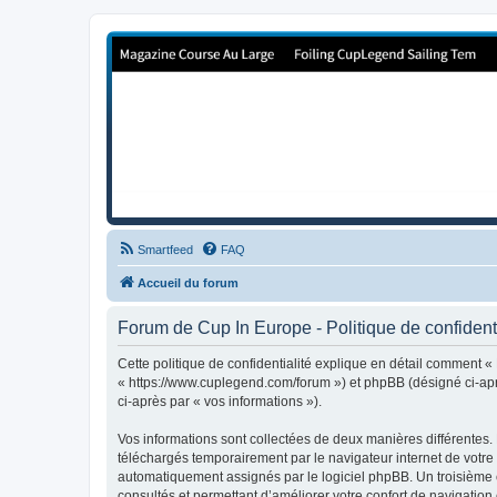
Forum de Cup In Europe
Le forum de l'America's Cup!
Smartfeed
FAQ
Accueil du forum
Forum de Cup In Europe - Politique de confidenti
Cette politique de confidentialité explique en détail comment «
« https://www.cuplegend.com/forum ») et phpBB (désigné ci-après
ci-après par « vos informations »).
Vos informations sont collectées de deux manières différentes.
téléchargés temporairement par le navigateur internet de votre 
automatiquement assignés par le logiciel phpBB. Un troisième co
consultés et permettant d’améliorer votre confort de navigation e