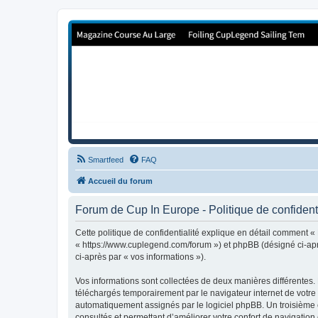
Forum de Cup In Europe
Le forum de l'America's Cup!
Smartfeed
FAQ
Accueil du forum
Forum de Cup In Europe - Politique de confidenti
Cette politique de confidentialité explique en détail comment «
« https://www.cuplegend.com/forum ») et phpBB (désigné ci-après
ci-après par « vos informations »).
Vos informations sont collectées de deux manières différentes.
téléchargés temporairement par le navigateur internet de votre 
automatiquement assignés par le logiciel phpBB. Un troisième co
consultés et permettant d’améliorer votre confort de navigation e