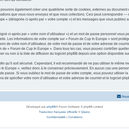
s pouvons également créer une quatrième sorte de cookies, externes au document q
mations que vous nous envoyez et que nous collectons. Ceci peut correspondre — m
ope » (désignée ci-après par « votre compte ») et les messages que vous publiez apr
igné ci-après par « votre nom d’utilisateur ») et un mot de passe personnel vous p
elle. Les informations de votre compte sur « Forum de Cup In Europe » sont protég
ors de votre nom d’utilisateur, de votre mot de passe et de votre adresse de courr
rétion de « Forum de Cup In Europe ». Dans tous les cas, vous pouvez contrôler quel
 ou non à la liste de diffusion du logiciel phpBB depuis une option disponible su
afin qu’il soit sécurisé. Cependant, il est recommandé de ne pas utiliser le même mot
In Europe », veillez donc à le conservez précieusement. En aucun cas une personn
de passe. Si vous oubliez le mot de passe de votre compte, vous pouvez utiliser la
ra de spécifier votre nom d’utilisateur et votre adresse de courriel et le logiciel
Nous
Développé par
phpBB
® Forum Software © phpBB Limited
Traduction française officielle
©
Qiaeru
Confidentialité
|
Conditions