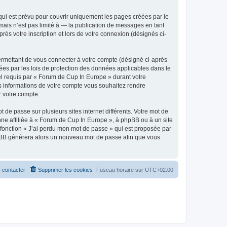
ui est prévu pour couvrir uniquement les pages créées par le
ais n’est pas limité à — la publication de messages en tant
ès votre inscription et lors de votre connexion (désignés ci-
ermettant de vous connecter à votre compte (désigné ci-après
ées par les lois de protection des données applicables dans le
iel requis par « Forum de Cup In Europe » durant votre
les informations de votre compte vous souhaitez rendre
r votre compte.
 de passe sur plusieurs sites internet différents. Votre mot de
e affiliée à « Forum de Cup In Europe », à phpBB ou à un site
 fonction « J’ai perdu mon mot de passe » qui est proposée par
 phpBB générera alors un nouveau mot de passe afin que vous
 contacter
Supprimer les cookies
Fuseau horaire sur
UTC+02:00