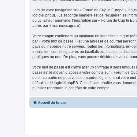
Lors de votre navigation sur « Forum de Cup In Europe », nou
logiciel phpBB. La seconde manière est de récupérer les infor
qu’utilisateur anonyme, l’inscription sur « Forum de Cup In Eur
après par « vos messages »).
Votre compte contiendra au minimum un identifiant unique (dés
par « votre mot de passe ») et une adresse de courriel personn
pays qui héberge notre serveur. Toutes les informations, en-deh
inscription, sont obligatoires ou facultatives, à la seule disc
publiques ou non. De plus, vous pouvez décider de vous abonner
Votre mot de passe est chiffré (par un chiffrage à sens unique) 
passe est le moyen d’accès à votre compte sur « Forum de Cup 
de tierce partie ne peut vous demander légitimement votre mot 
défaut sur le logiciel phpBB. Cette fonctionnalité vous demande
puissiez reprendre le contrôle de votre compte.
Accueil du forum