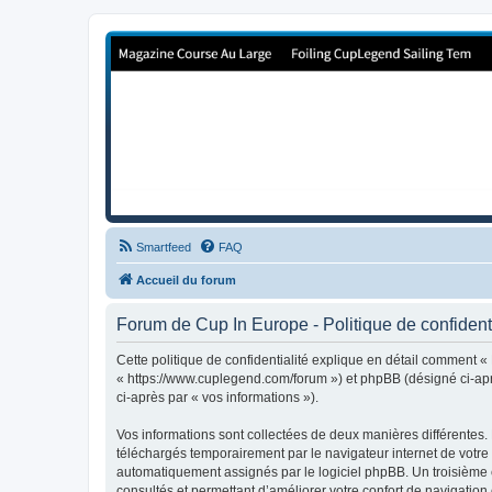
Forum de Cup In Europe
Le forum de l'America's Cup!
Smartfeed
FAQ
Accueil du forum
Forum de Cup In Europe - Politique de confidenti
Cette politique de confidentialité explique en détail comment «
« https://www.cuplegend.com/forum ») et phpBB (désigné ci-après
ci-après par « vos informations »).
Vos informations sont collectées de deux manières différentes.
téléchargés temporairement par le navigateur internet de votre 
automatiquement assignés par le logiciel phpBB. Un troisième co
consultés et permettant d’améliorer votre confort de navigation e