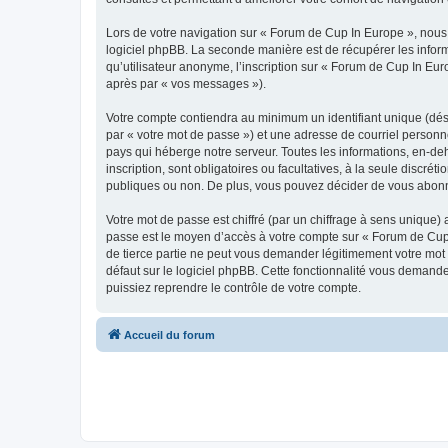
Lors de votre navigation sur « Forum de Cup In Europe », nou
logiciel phpBB. La seconde manière est de récupérer les infor
qu’utilisateur anonyme, l’inscription sur « Forum de Cup In Eur
après par « vos messages »).
Votre compte contiendra au minimum un identifiant unique (dés
par « votre mot de passe ») et une adresse de courriel personn
pays qui héberge notre serveur. Toutes les informations, en-deh
inscription, sont obligatoires ou facultatives, à la seule disc
publiques ou non. De plus, vous pouvez décider de vous abonner
Votre mot de passe est chiffré (par un chiffrage à sens unique) 
passe est le moyen d’accès à votre compte sur « Forum de Cup 
de tierce partie ne peut vous demander légitimement votre mot 
défaut sur le logiciel phpBB. Cette fonctionnalité vous demande
puissiez reprendre le contrôle de votre compte.
Accueil du forum