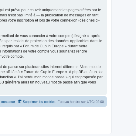
ui est prévu pour couvrir uniquement les pages créées par le
ais n’est pas limité à — la publication de messages en tant
ès votre inscription et lors de votre connexion (désignés ci-
ermettant de vous connecter à votre compte (désigné ci-après
ées par les lois de protection des données applicables dans le
iel requis par « Forum de Cup In Europe » durant votre
les informations de votre compte vous souhaitez rendre
r votre compte.
 de passe sur plusieurs sites internet différents. Votre mot de
e affiliée à « Forum de Cup In Europe », à phpBB ou à un site
 fonction « J’ai perdu mon mot de passe » qui est proposée par
 phpBB générera alors un nouveau mot de passe afin que vous
 contacter
Supprimer les cookies
Fuseau horaire sur
UTC+02:00