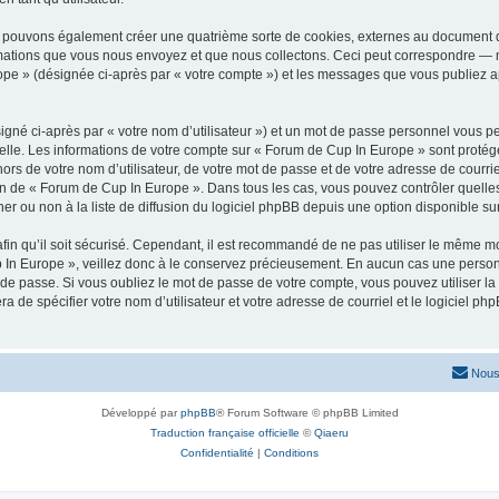
s pouvons également créer une quatrième sorte de cookies, externes au document q
mations que vous nous envoyez et que nous collectons. Ceci peut correspondre — m
ope » (désignée ci-après par « votre compte ») et les messages que vous publiez apr
igné ci-après par « votre nom d’utilisateur ») et un mot de passe personnel vous p
elle. Les informations de votre compte sur « Forum de Cup In Europe » sont protég
ors de votre nom d’utilisateur, de votre mot de passe et de votre adresse de courr
rétion de « Forum de Cup In Europe ». Dans tous les cas, vous pouvez contrôler quel
 ou non à la liste de diffusion du logiciel phpBB depuis une option disponible su
afin qu’il soit sécurisé. Cependant, il est recommandé de ne pas utiliser le même mot
In Europe », veillez donc à le conservez précieusement. En aucun cas une personn
de passe. Si vous oubliez le mot de passe de votre compte, vous pouvez utiliser la
ra de spécifier votre nom d’utilisateur et votre adresse de courriel et le logiciel
Nous
Développé par
phpBB
® Forum Software © phpBB Limited
Traduction française officielle
©
Qiaeru
Confidentialité
|
Conditions