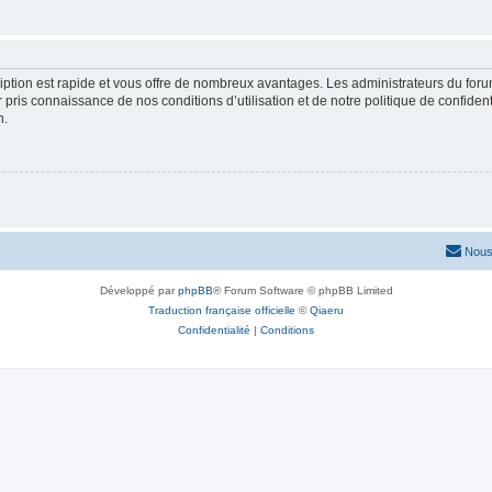
cription est rapide et vous offre de nombreux avantages. Les administrateurs du fo
ir pris connaissance de nos conditions d’utilisation et de notre politique de confide
n.
Nous
Développé par
phpBB
® Forum Software © phpBB Limited
Traduction française officielle
©
Qiaeru
Confidentialité
|
Conditions