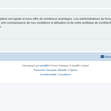
cription est rapide et vous offre de nombreux avantages. Les administrateurs du fo
ir pris connaissance de nos conditions d’utilisation et de notre politique de confide
n.
Nous
Développé par
phpBB
® Forum Software © phpBB Limited
Traduction française officielle
©
Qiaeru
Confidentialité
|
Conditions