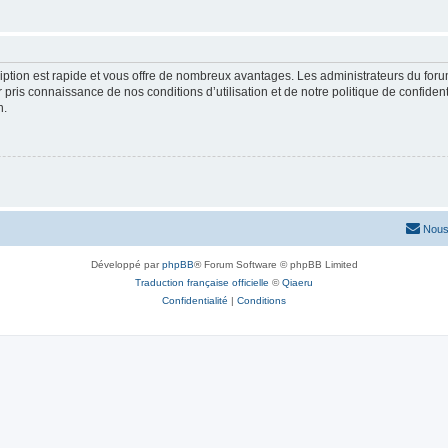
cription est rapide et vous offre de nombreux avantages. Les administrateurs du fo
ir pris connaissance de nos conditions d’utilisation et de notre politique de confide
n.
Nous
Développé par
phpBB
® Forum Software © phpBB Limited
Traduction française officielle
©
Qiaeru
Confidentialité
|
Conditions