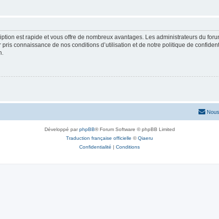
cription est rapide et vous offre de nombreux avantages. Les administrateurs du fo
ir pris connaissance de nos conditions d’utilisation et de notre politique de confide
n.
Nous
Développé par
phpBB
® Forum Software © phpBB Limited
Traduction française officielle
©
Qiaeru
Confidentialité
|
Conditions