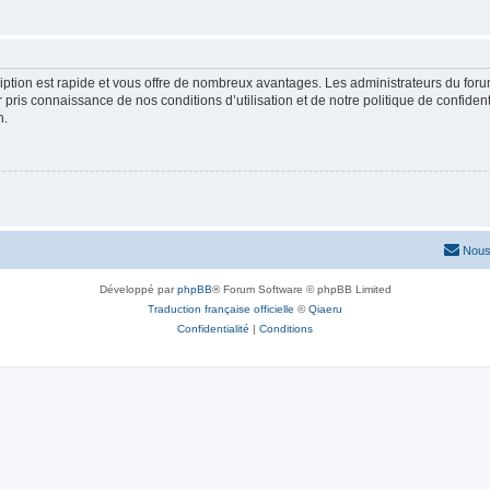
cription est rapide et vous offre de nombreux avantages. Les administrateurs du fo
ir pris connaissance de nos conditions d’utilisation et de notre politique de confide
n.
Nous
Développé par
phpBB
® Forum Software © phpBB Limited
Traduction française officielle
©
Qiaeru
Confidentialité
|
Conditions