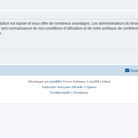
cription est rapide et vous offre de nombreux avantages. Les administrateurs du fo
ir pris connaissance de nos conditions d’utilisation et de notre politique de confide
n.
Nous
Développé par
phpBB
® Forum Software © phpBB Limited
Traduction française officielle
©
Qiaeru
Confidentialité
|
Conditions