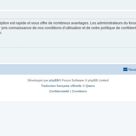
cription est rapide et vous offre de nombreux avantages. Les administrateurs du fo
ir pris connaissance de nos conditions d’utilisation et de notre politique de confide
n.
Nous
Développé par
phpBB
® Forum Software © phpBB Limited
Traduction française officielle
©
Qiaeru
Confidentialité
|
Conditions