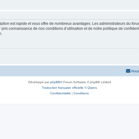
cription est rapide et vous offre de nombreux avantages. Les administrateurs du fo
ir pris connaissance de nos conditions d’utilisation et de notre politique de confide
n.
Nous
Développé par
phpBB
® Forum Software © phpBB Limited
Traduction française officielle
©
Qiaeru
Confidentialité
|
Conditions