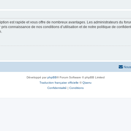
cription est rapide et vous offre de nombreux avantages. Les administrateurs du fo
ir pris connaissance de nos conditions d’utilisation et de notre politique de confide
n.
Nous
Développé par
phpBB
® Forum Software © phpBB Limited
Traduction française officielle
©
Qiaeru
Confidentialité
|
Conditions