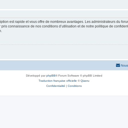
cription est rapide et vous offre de nombreux avantages. Les administrateurs du fo
ir pris connaissance de nos conditions d’utilisation et de notre politique de confide
n.
Nous
Développé par
phpBB
® Forum Software © phpBB Limited
Traduction française officielle
©
Qiaeru
Confidentialité
|
Conditions