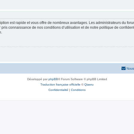
cription est rapide et vous offre de nombreux avantages. Les administrateurs du fo
ir pris connaissance de nos conditions d’utilisation et de notre politique de confide
n.
Nous
Développé par
phpBB
® Forum Software © phpBB Limited
Traduction française officielle
©
Qiaeru
Confidentialité
|
Conditions