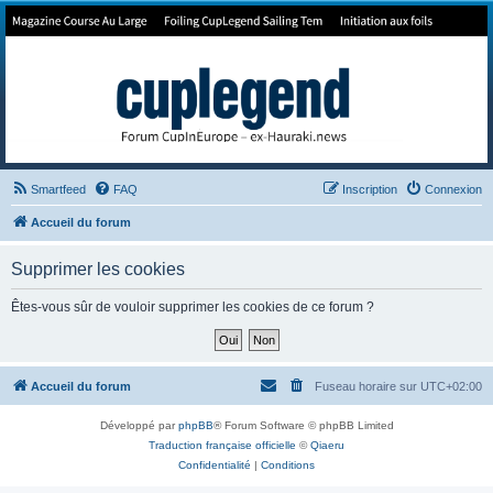
Forum de Cup In Europe
Le forum de l'America's Cup!
Smartfeed
FAQ
Inscription
Connexion
Accueil du forum
Supprimer les cookies
Êtes-vous sûr de vouloir supprimer les cookies de ce forum ?
Accueil du forum
Fuseau horaire sur
UTC+02:00
Développé par
phpBB
® Forum Software © phpBB Limited
Traduction française officielle
©
Qiaeru
Confidentialité
|
Conditions