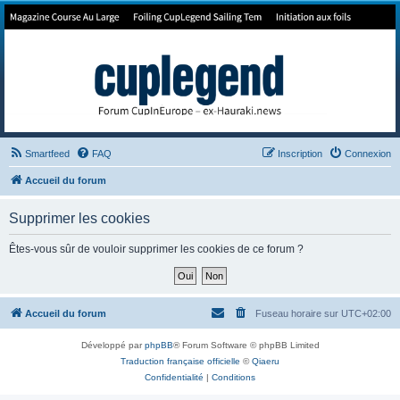
Forum de Cup In Europe
Le forum de l'America's Cup!
Smartfeed
FAQ
Inscription
Connexion
Accueil du forum
Supprimer les cookies
Êtes-vous sûr de vouloir supprimer les cookies de ce forum ?
Accueil du forum
Fuseau horaire sur
UTC+02:00
Développé par
phpBB
® Forum Software © phpBB Limited
Traduction française officielle
©
Qiaeru
Confidentialité
|
Conditions