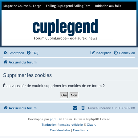
Forum de Cup In Europe
Le forum de l'America's Cup!
Smartfeed
FAQ
Inscription
Connexion
Accueil du forum
Supprimer les cookies
Êtes-vous sûr de vouloir supprimer les cookies de ce forum ?
Accueil du forum
Fuseau horaire sur
UTC+02:00
Développé par
phpBB
® Forum Software © phpBB Limited
Traduction française officielle
©
Qiaeru
Confidentialité
|
Conditions