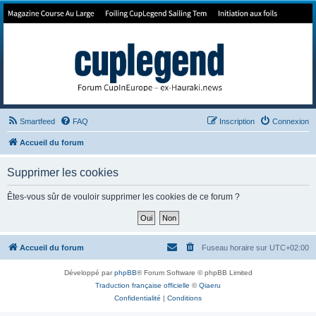
Forum de Cup In Europe
Le forum de l'America's Cup!
Smartfeed
FAQ
Inscription
Connexion
Accueil du forum
Supprimer les cookies
Êtes-vous sûr de vouloir supprimer les cookies de ce forum ?
Accueil du forum
Fuseau horaire sur
UTC+02:00
Développé par
phpBB
® Forum Software © phpBB Limited
Traduction française officielle
©
Qiaeru
Confidentialité
|
Conditions