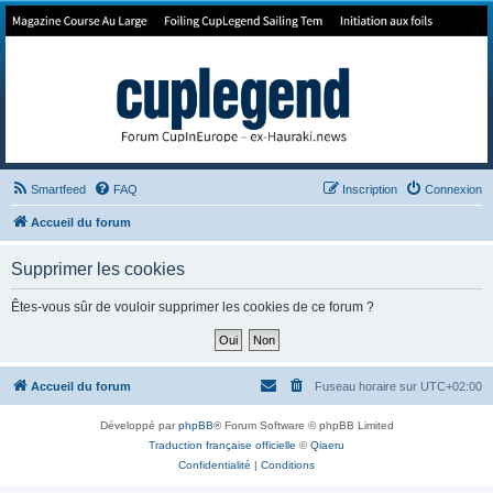
Forum de Cup In Europe
Le forum de l'America's Cup!
Smartfeed
FAQ
Inscription
Connexion
Accueil du forum
Supprimer les cookies
Êtes-vous sûr de vouloir supprimer les cookies de ce forum ?
Accueil du forum
Fuseau horaire sur
UTC+02:00
Développé par
phpBB
® Forum Software © phpBB Limited
Traduction française officielle
©
Qiaeru
Confidentialité
|
Conditions