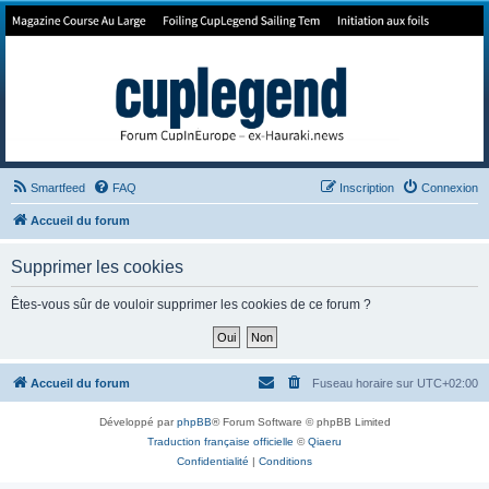
Forum de Cup In Europe
Le forum de l'America's Cup!
Smartfeed
FAQ
Inscription
Connexion
Accueil du forum
Supprimer les cookies
Êtes-vous sûr de vouloir supprimer les cookies de ce forum ?
Accueil du forum
Fuseau horaire sur
UTC+02:00
Développé par
phpBB
® Forum Software © phpBB Limited
Traduction française officielle
©
Qiaeru
Confidentialité
|
Conditions