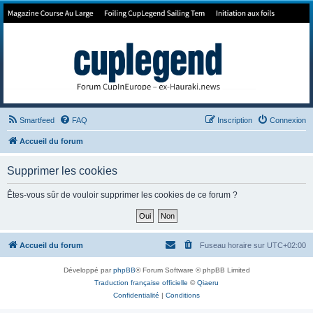
Forum de Cup In Europe
Le forum de l'America's Cup!
Smartfeed
FAQ
Inscription
Connexion
Accueil du forum
Supprimer les cookies
Êtes-vous sûr de vouloir supprimer les cookies de ce forum ?
Accueil du forum
Fuseau horaire sur
UTC+02:00
Développé par
phpBB
® Forum Software © phpBB Limited
Traduction française officielle
©
Qiaeru
Confidentialité
|
Conditions