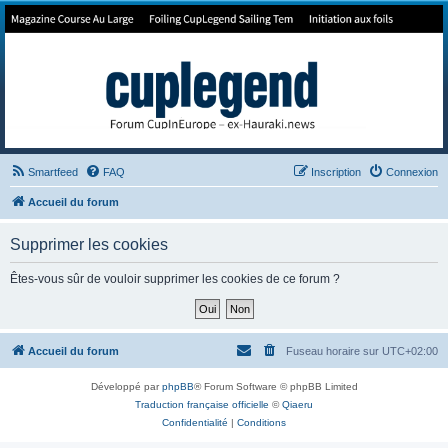
Forum de Cup In Europe
Le forum de l'America's Cup!
Smartfeed
FAQ
Inscription
Connexion
Accueil du forum
Supprimer les cookies
Êtes-vous sûr de vouloir supprimer les cookies de ce forum ?
Accueil du forum
Fuseau horaire sur
UTC+02:00
Développé par
phpBB
® Forum Software © phpBB Limited
Traduction française officielle
©
Qiaeru
Confidentialité
|
Conditions