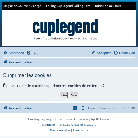
Forum de Cup In Europe
Le forum de l'America's Cup!
Smartfeed
FAQ
Inscription
Connexion
Accueil du forum
Supprimer les cookies
Êtes-vous sûr de vouloir supprimer les cookies de ce forum ?
Accueil du forum
Fuseau horaire sur
UTC+02:00
Développé par
phpBB
® Forum Software © phpBB Limited
Traduction française officielle
©
Qiaeru
Confidentialité
|
Conditions