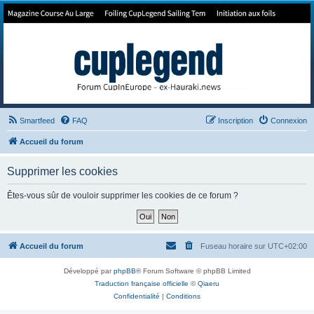
Forum de Cup In Europe
Le forum de l'America's Cup!
Smartfeed
FAQ
Inscription
Connexion
Accueil du forum
Supprimer les cookies
Êtes-vous sûr de vouloir supprimer les cookies de ce forum ?
Accueil du forum
Fuseau horaire sur
UTC+02:00
Développé par
phpBB
® Forum Software © phpBB Limited
Traduction française officielle
©
Qiaeru
Confidentialité
|
Conditions