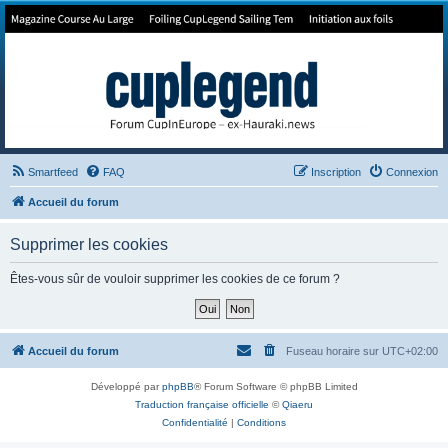
Forum de Cup In Europe
Le forum de l'America's Cup!
Smartfeed
FAQ
Inscription
Connexion
Accueil du forum
Supprimer les cookies
Êtes-vous sûr de vouloir supprimer les cookies de ce forum ?
Accueil du forum
Fuseau horaire sur
UTC+02:00
Développé par
phpBB
® Forum Software © phpBB Limited
Traduction française officielle
©
Qiaeru
Confidentialité
|
Conditions