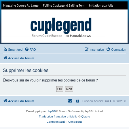
Forum de Cup In Europe
Le forum de l'America's Cup!
Smartfeed
FAQ
Inscription
Connexion
Accueil du forum
Supprimer les cookies
Êtes-vous sûr de vouloir supprimer les cookies de ce forum ?
Accueil du forum
Fuseau horaire sur
UTC+02:00
Développé par
phpBB
® Forum Software © phpBB Limited
Traduction française officielle
©
Qiaeru
Confidentialité
|
Conditions