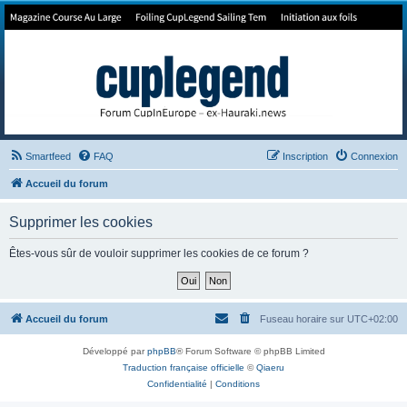
Forum de Cup In Europe
Le forum de l'America's Cup!
Smartfeed
FAQ
Inscription
Connexion
Accueil du forum
Supprimer les cookies
Êtes-vous sûr de vouloir supprimer les cookies de ce forum ?
Accueil du forum
Fuseau horaire sur
UTC+02:00
Développé par
phpBB
® Forum Software © phpBB Limited
Traduction française officielle
©
Qiaeru
Confidentialité
|
Conditions