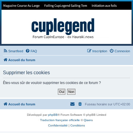
Forum de Cup In Europe
Le forum de l'America's Cup!
Smartfeed
FAQ
Inscription
Connexion
Accueil du forum
Supprimer les cookies
Êtes-vous sûr de vouloir supprimer les cookies de ce forum ?
Accueil du forum
Fuseau horaire sur
UTC+02:00
Développé par
phpBB
® Forum Software © phpBB Limited
Traduction française officielle
©
Qiaeru
Confidentialité
|
Conditions