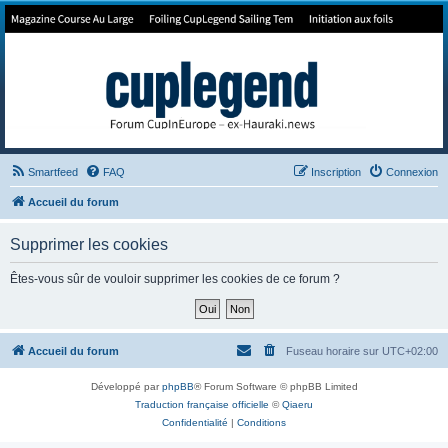
Forum de Cup In Europe
Le forum de l'America's Cup!
Smartfeed
FAQ
Inscription
Connexion
Accueil du forum
Supprimer les cookies
Êtes-vous sûr de vouloir supprimer les cookies de ce forum ?
Accueil du forum
Fuseau horaire sur
UTC+02:00
Développé par
phpBB
® Forum Software © phpBB Limited
Traduction française officielle
©
Qiaeru
Confidentialité
|
Conditions