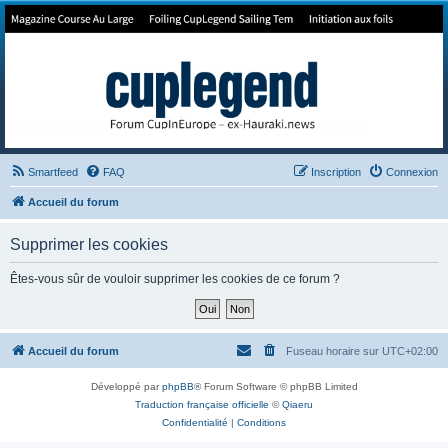
Forum de Cup In Europe
Le forum de l'America's Cup!
Smartfeed
FAQ
Inscription
Connexion
Accueil du forum
Supprimer les cookies
Êtes-vous sûr de vouloir supprimer les cookies de ce forum ?
Accueil du forum
Fuseau horaire sur
UTC+02:00
Développé par
phpBB
® Forum Software © phpBB Limited
Traduction française officielle
©
Qiaeru
Confidentialité
|
Conditions