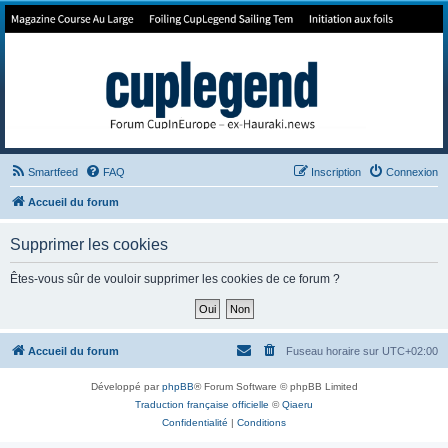
Forum de Cup In Europe
Le forum de l'America's Cup!
Smartfeed
FAQ
Inscription
Connexion
Accueil du forum
Supprimer les cookies
Êtes-vous sûr de vouloir supprimer les cookies de ce forum ?
Accueil du forum
Fuseau horaire sur
UTC+02:00
Développé par
phpBB
® Forum Software © phpBB Limited
Traduction française officielle
©
Qiaeru
Confidentialité
|
Conditions