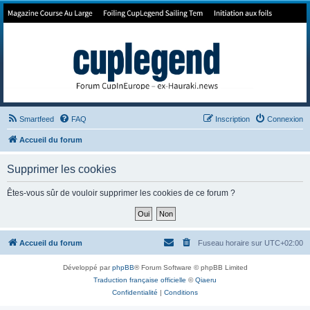
Forum de Cup In Europe
Le forum de l'America's Cup!
Smartfeed
FAQ
Inscription
Connexion
Accueil du forum
Supprimer les cookies
Êtes-vous sûr de vouloir supprimer les cookies de ce forum ?
Accueil du forum
Fuseau horaire sur
UTC+02:00
Développé par
phpBB
® Forum Software © phpBB Limited
Traduction française officielle
©
Qiaeru
Confidentialité
|
Conditions