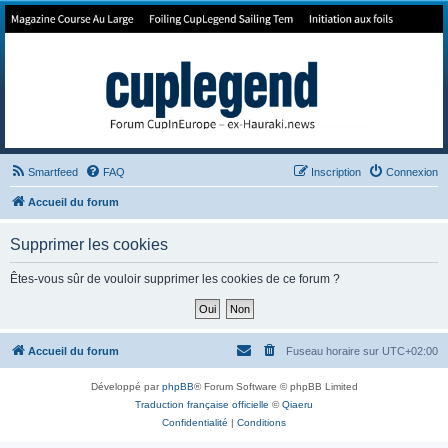
Forum de Cup In Europe
Le forum de l'America's Cup!
Smartfeed
FAQ
Inscription
Connexion
Accueil du forum
Supprimer les cookies
Êtes-vous sûr de vouloir supprimer les cookies de ce forum ?
Accueil du forum
Fuseau horaire sur
UTC+02:00
Développé par
phpBB
® Forum Software © phpBB Limited
Traduction française officielle
©
Qiaeru
Confidentialité
|
Conditions