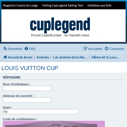
Forum de Cup In Europe
Le forum de l'America's Cup!
Smartfeed
FAQ
Inscription
Connexion
Accueil du forum
Archives
Les archives de la 34e America's Cup
34ème AC & Louis Vuitton
LOUIS VUITTON CUP
RÉPONDRE
Nom d’utilisateur :
Adresse de courriel :
Sujet :
Code de confirmation :