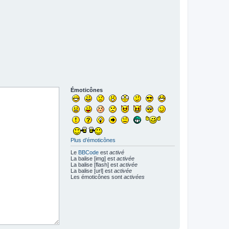
Émoticônes
Plus d’émoticônes
Le
BBCode
est
activé
La balise [img] est
activée
La balise [flash] est
activée
La balise [url] est
activée
Les émoticônes sont
activées