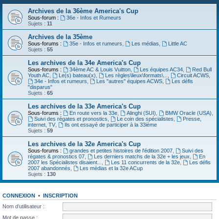
Archives de la 36ème America's Cup
Sous-forum :
36e - Infos et Rumeurs
Sujets :
11
Archives de la 35ème
Sous-forums :
35e - Infos et rumeurs
,
Les médias
,
Little AC
Sujets :
55
Les archives de la 34e America's Cup
Sous-forums :
34ème AC & Louis Vuitton
,
Les équipes AC34
,
Red Bull
Youth AC
,
Le(s) bateau(x)
,
Les règles\lieux\formats\...
,
Circuit ACWS
,
34e - Infos et rumeurs
,
Les "autres" équipes ACWS
,
Les défis
"disparus"
Sujets :
65
Les archives de la 33e America's Cup
Sous-forums :
En route vers la 33e
,
Alinghi (SUI)
,
BMW Oracle (USA)
,
Suivi des régates et pronostics
,
Le coin des spécialistes
,
Presse,
internet, TV
,
Ils ont essayé de participer à la 33ième
Sujets :
59
Les archives de la 32e America's Cup
Sous-forums :
grandes et petites histoires de l'édition 2007
,
Suivi des
régates & pronostics 07
,
Les derniers matchs de la 32e + les jeux
,
En
2007 les Spécialistes disaient...
,
Les 11 concurrents de la 32e
,
Les défis
2007 abandonnés
,
Les médias et la 32e ACup
Sujets :
130
CONNEXION
•
INSCRIPTION
Nom d’utilisateur :
Mot de passe :