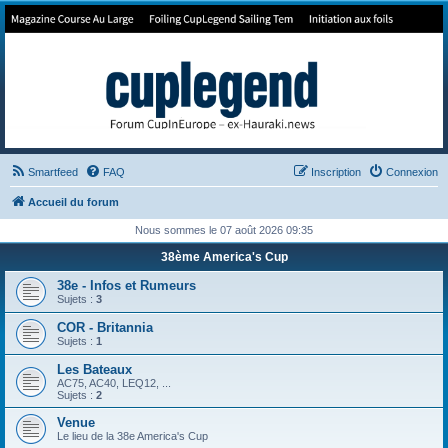
Forum de Cup In Europe
Le forum de l'America's Cup!
Smartfeed
FAQ
Inscription
Connexion
Accueil du forum
Nous sommes le 07 août 2026 09:35
38ème America's Cup
38e - Infos et Rumeurs
Sujets :
3
COR - Britannia
Sujets :
1
Les Bateaux
AC75, AC40, LEQ12, ...
Sujets :
2
Venue
Le lieu de la 38e America's Cup