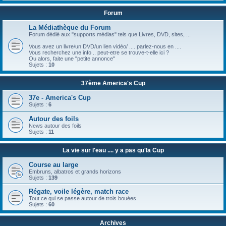
Forum
La Médiathèque du Forum
Forum dédié aux "supports médias" tels que Livres, DVD, sites, ...
Vous avez un livre/un DVD/un lien vidéo/ .... parlez-nous en ....
Vous recherchez une info .. peut-etre se trouve-t-elle ici ?
Ou alors, faite une "petite annonce"
Sujets :
10
37ème America's Cup
37e - America's Cup
Sujets :
6
Autour des foils
News autour des foils
Sujets :
11
La vie sur l'eau .... y a pas qu'la Cup
Course au large
Embruns, albatros et grands horizons
Sujets :
139
Régate, voile légère, match race
Tout ce qui se passe autour de trois bouées
Sujets :
60
Archives