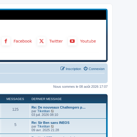
Inscription
Connexion
Nous sommes le 08 août 2026 17:07
MESSAGES
DERNIER MESSAGE
Re: De nouveaux Challengers p…
125
C
par
Tiketitan
o
03 juil. 2026 08:10
n
s
Re: Sir Ben sans INEOS
5
u
C
par
Tiketitan
l
o
09 avr. 2025 21:28
t
n
e
s