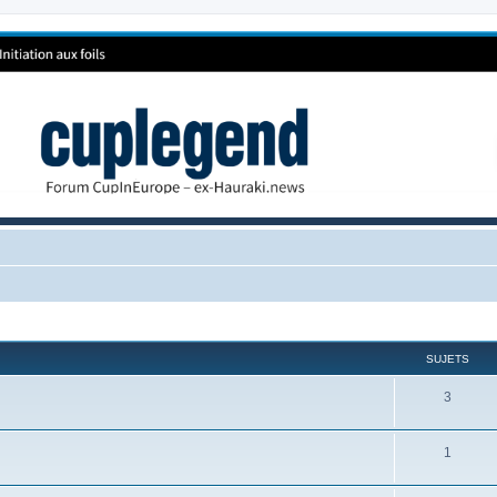
SUJETS
3
1