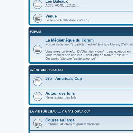
Les Bateaux
AC75, AC40, LEQ12, ...
Venue
Le lieu de la 38e America's Cup
FORUM
La Médiathèque du Forum
Forum dédié aux "supports médias" tels que Livres, DVD, site
Vous avez un livre/un DVD/un lien vidéo/ .... parlez-nous en ..
Vous recherchez une info .. peut-etre se trouve-t-elle ici ?
Ou alors, faite une "petite annonce"
37ÈME AMERICA'S CUP
37e - America's Cup
Autour des foils
News autour des foils
LA VIE SUR L'EAU .... Y A PAS QU'LA CUP
Course au large
Embruns, albatros et grands horizons