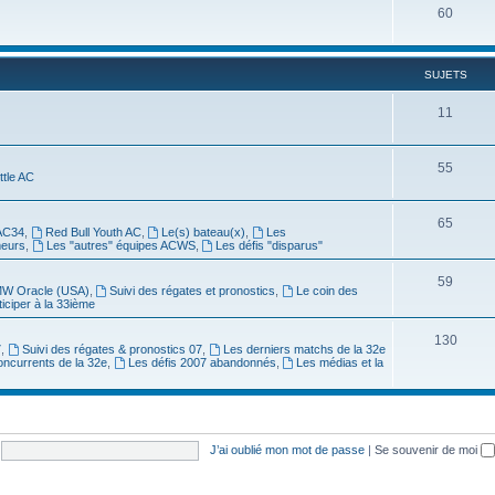
60
SUJETS
11
55
ittle AC
65
AC34
,
Red Bull Youth AC
,
Le(s) bateau(x)
,
Les
meurs
,
Les "autres" équipes ACWS
,
Les défis "disparus"
59
W Oracle (USA)
,
Suivi des régates et pronostics
,
Le coin des
ticiper à la 33ième
130
7
,
Suivi des régates & pronostics 07
,
Les derniers matchs de la 32e
oncurrents de la 32e
,
Les défis 2007 abandonnés
,
Les médias et la
J’ai oublié mon mot de passe
|
Se souvenir de moi