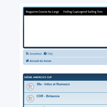
Forum de Cup In Europe
Le forum de l'America's Cup!
Smartfeed
FAQ
Accueil du forum
38ÈME AMERICA'S CUP
38e - Infos et Rumeurs
COR - Britannia