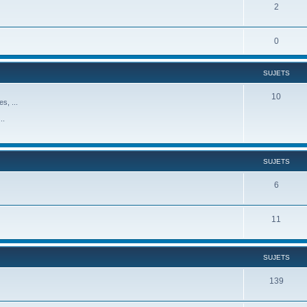
2
0
SUJETS
10
s, ...
..
SUJETS
6
11
SUJETS
139