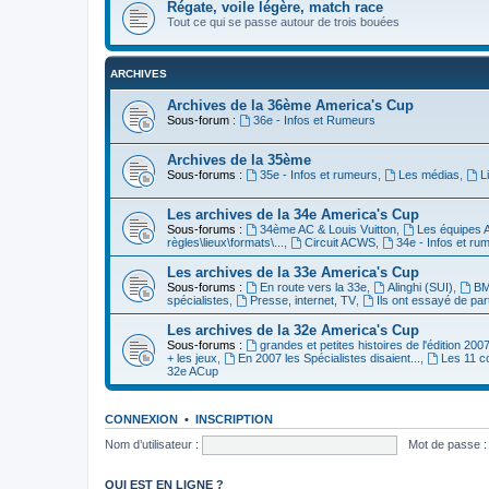
Régate, voile légère, match race
Tout ce qui se passe autour de trois bouées
ARCHIVES
Archives de la 36ème America's Cup
Sous-forum :
36e - Infos et Rumeurs
Archives de la 35ème
Sous-forums :
35e - Infos et rumeurs
,
Les médias
,
L
Les archives de la 34e America's Cup
Sous-forums :
34ème AC & Louis Vuitton
,
Les équipes 
règles\lieux\formats\...
,
Circuit ACWS
,
34e - Infos et ru
Les archives de la 33e America's Cup
Sous-forums :
En route vers la 33e
,
Alinghi (SUI)
,
BM
spécialistes
,
Presse, internet, TV
,
Ils ont essayé de par
Les archives de la 32e America's Cup
Sous-forums :
grandes et petites histoires de l'édition 200
+ les jeux
,
En 2007 les Spécialistes disaient...
,
Les 11 c
32e ACup
CONNEXION
•
INSCRIPTION
Nom d’utilisateur :
Mot de passe :
QUI EST EN LIGNE ?