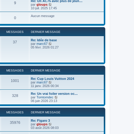
Re: Un AC75 avec plus de jeun…
9
r
u
C
par
gloups
l
l
o
10 juil. 2025 17:45
e
t
n
d
e
s
Aucun message
e
0
r
u
r
l
l
n
e
t
i
d
e
e
MESSAGES
DERNIER MESSAGE
e
r
r
r
l
m
n
Re: Idée de base
e
37
e
i
C
par
marc67
d
s
e
o
05 févr. 2026 01:27
e
s
r
n
r
a
m
s
n
g
e
u
i
e
s
l
e
s
t
r
a
e
m
MESSAGES
DERNIER MESSAGE
g
r
e
e
l
s
Re: Cup Louis Vuitton 2024
e
s
1001
C
par
marc67
d
a
o
11 janv. 2026 00:34
e
g
n
r
e
s
Re: Un vrai foiler version oc…
n
328
u
C
par
Tomtomdec
i
l
o
06 juin 2026 23:13
e
t
n
r
e
s
m
r
u
e
MESSAGES
DERNIER MESSAGE
l
l
s
e
t
s
Re: Figaro 3
d
e
35976
a
C
par
gloups
e
r
g
o
03 août 2026 08:03
r
l
e
n
n
e