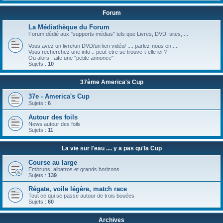
Forum
La Médiathèque du Forum
Forum dédié aux "supports médias" tels que Livres, DVD, sites, ...
Vous avez un livre/un DVD/un lien vidéo/ .... parlez-nous en ....
Vous recherchez une info .. peut-etre se trouve-t-elle ici ?
Ou alors, faite une "petite annonce"
Sujets :
10
37ème America's Cup
37e - America's Cup
Sujets :
6
Autour des foils
News autour des foils
Sujets :
11
La vie sur l'eau .... y a pas qu'la Cup
Course au large
Embruns, albatros et grands horizons
Sujets :
139
Régate, voile légère, match race
Tout ce qui se passe autour de trois bouées
Sujets :
60
Archives