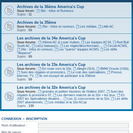
Archives de la 36ème America's Cup
Sous-forum :
36e - Infos et Rumeurs
Sujets :
11
Archives de la 35ème
Sous-forums :
35e - Infos et rumeurs
,
Les médias
,
Little AC
Sujets :
55
Les archives de la 34e America's Cup
Sous-forums :
34ème AC & Louis Vuitton
,
Les équipes AC34
,
Red Bull
Youth AC
,
Le(s) bateau(x)
,
Les règles\lieux\formats\...
,
Circuit ACWS
,
34e - Infos et rumeurs
,
Les "autres" équipes ACWS
,
Les défis
"disparus"
Sujets :
65
Les archives de la 33e America's Cup
Sous-forums :
En route vers la 33e
,
Alinghi (SUI)
,
BMW Oracle (USA)
,
Suivi des régates et pronostics
,
Le coin des spécialistes
,
Presse,
internet, TV
,
Ils ont essayé de participer à la 33ième
Sujets :
59
Les archives de la 32e America's Cup
Sous-forums :
grandes et petites histoires de l'édition 2007
,
Suivi des
régates & pronostics 07
,
Les derniers matchs de la 32e + les jeux
,
En
2007 les Spécialistes disaient...
,
Les 11 concurrents de la 32e
,
Les défis
2007 abandonnés
,
Les médias et la 32e ACup
Sujets :
130
CONNEXION
•
INSCRIPTION
Nom d’utilisateur :
Mot de passe :