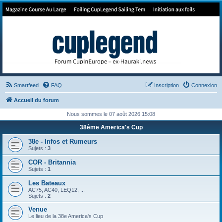
Forum de Cup In Europe
Le forum de l'America's Cup!
Smartfeed
FAQ
Inscription
Connexion
Accueil du forum
Nous sommes le 07 août 2026 15:08
38ème America's Cup
38e - Infos et Rumeurs
Sujets :
3
COR - Britannia
Sujets :
1
Les Bateaux
AC75, AC40, LEQ12, ...
Sujets :
2
Venue
Le lieu de la 38e America's Cup