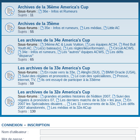
Archives de la 36ème America's Cup
Sous-forum :
36e - Infos et Rumeurs
Sujets :
11
Archives de la 35ème
Sous-forums :
35e - Infos et rumeurs
,
Les médias
,
Little AC
Sujets :
55
Les archives de la 34e America's Cup
Sous-forums :
34ème AC & Louis Vuitton
,
Les équipes AC34
,
Red Bull
Youth AC
,
Le(s) bateau(x)
,
Les règles\lieux\formats\...
,
Circuit ACWS
,
34e - Infos et rumeurs
,
Les "autres" équipes ACWS
,
Les défis
"disparus"
Sujets :
65
Les archives de la 33e America's Cup
Sous-forums :
En route vers la 33e
,
Alinghi (SUI)
,
BMW Oracle (USA)
,
Suivi des régates et pronostics
,
Le coin des spécialistes
,
Presse,
internet, TV
,
Ils ont essayé de participer à la 33ième
Sujets :
59
Les archives de la 32e America's Cup
Sous-forums :
grandes et petites histoires de l'édition 2007
,
Suivi des
régates & pronostics 07
,
Les derniers matchs de la 32e + les jeux
,
En
2007 les Spécialistes disaient...
,
Les 11 concurrents de la 32e
,
Les défis
2007 abandonnés
,
Les médias et la 32e ACup
Sujets :
130
CONNEXION
•
INSCRIPTION
Nom d’utilisateur :
Mot de passe :