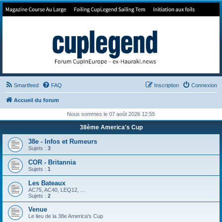
Forum de Cup In Europe
Le forum de l'America's Cup!
Smartfeed
FAQ
Inscription
Connexion
Accueil du forum
Nous sommes le 07 août 2026 12:55
38ème America's Cup
38e - Infos et Rumeurs
Sujets :
3
COR - Britannia
Sujets :
1
Les Bateaux
AC75, AC40, LEQ12, ...
Sujets :
2
Venue
Le lieu de la 38e America's Cup