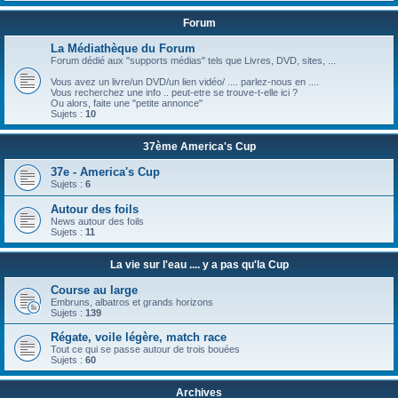
Forum
La Médiathèque du Forum
Forum dédié aux "supports médias" tels que Livres, DVD, sites, ...
Vous avez un livre/un DVD/un lien vidéo/ .... parlez-nous en ....
Vous recherchez une info .. peut-etre se trouve-t-elle ici ?
Ou alors, faite une "petite annonce"
Sujets :
10
37ème America's Cup
37e - America's Cup
Sujets :
6
Autour des foils
News autour des foils
Sujets :
11
La vie sur l'eau .... y a pas qu'la Cup
Course au large
Embruns, albatros et grands horizons
Sujets :
139
Régate, voile légère, match race
Tout ce qui se passe autour de trois bouées
Sujets :
60
Archives