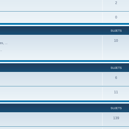
2
0
SUJETS
10
s, ...
..
SUJETS
6
11
SUJETS
139