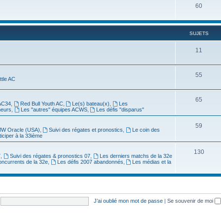
60
SUJETS
11
55
ittle AC
65
AC34
,
Red Bull Youth AC
,
Le(s) bateau(x)
,
Les
meurs
,
Les "autres" équipes ACWS
,
Les défis "disparus"
59
W Oracle (USA)
,
Suivi des régates et pronostics
,
Le coin des
ticiper à la 33ième
130
7
,
Suivi des régates & pronostics 07
,
Les derniers matchs de la 32e
oncurrents de la 32e
,
Les défis 2007 abandonnés
,
Les médias et la
J’ai oublié mon mot de passe
|
Se souvenir de moi