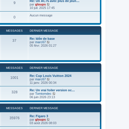
Re: Un AC75 avec plus de jeun…
9
r
u
C
par
gloups
l
l
o
10 juil. 2025 17:45
e
t
n
d
e
s
Aucun message
e
0
r
u
r
l
l
n
e
t
i
d
e
e
MESSAGES
DERNIER MESSAGE
e
r
r
r
l
m
n
Re: Idée de base
e
37
e
i
C
par
marc67
d
s
e
o
05 févr. 2026 01:27
e
s
r
n
r
a
m
s
n
g
e
u
i
e
s
l
e
s
t
r
a
e
m
MESSAGES
DERNIER MESSAGE
g
r
e
e
l
s
Re: Cup Louis Vuitton 2024
e
s
1001
C
par
marc67
d
a
o
11 janv. 2026 00:34
e
g
n
r
e
s
Re: Un vrai foiler version oc…
n
328
u
C
par
Tomtomdec
i
l
o
06 juin 2026 23:13
e
t
n
r
e
s
m
r
u
e
MESSAGES
DERNIER MESSAGE
l
l
s
e
t
s
Re: Figaro 3
d
e
35976
a
C
par
gloups
e
r
g
o
03 août 2026 08:03
r
l
e
n
n
e