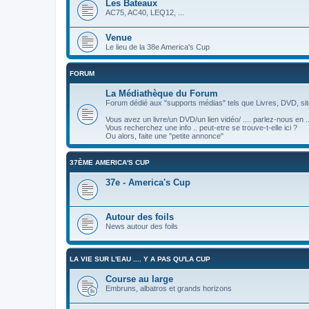
Les Bateaux
AC75, AC40, LEQ12, ...
Venue
Le lieu de la 38e America's Cup
FORUM
La Médiathèque du Forum
Forum dédié aux "supports médias" tels que Livres, DVD, site
Vous avez un livre/un DVD/un lien vidéo/ .... parlez-nous en ..
Vous recherchez une info .. peut-etre se trouve-t-elle ici ?
Ou alors, faite une "petite annonce"
37ÈME AMERICA'S CUP
37e - America's Cup
Autour des foils
News autour des foils
LA VIE SUR L'EAU .... Y A PAS QU'LA CUP
Course au large
Embruns, albatros et grands horizons