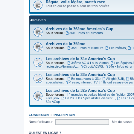
Régate, voile légère, match race
Tout ce qui se passe autour de trois bouées
ARCHIVES
Archives de la 36ème America's Cup
Sous-forum :
36e - Infos et Rumeurs
Archives de la 35ème
Sous-forums :
35e - Infos et rumeurs
,
Les médias
,
L
Les archives de la 34e America's Cup
Sous-forums :
34ème AC & Louis Vuitton
,
Les équipes 
règles\lieux\formats\...
,
Circuit ACWS
,
34e - Infos et ru
Les archives de la 33e America's Cup
Sous-forums :
En route vers la 33e
,
Alinghi (SUI)
,
BM
spécialistes
,
Presse, internet, TV
,
Ils ont essayé de par
Les archives de la 32e America's Cup
Sous-forums :
grandes et petites histoires de l'édition 200
+ les jeux
,
En 2007 les Spécialistes disaient...
,
Les 11 c
32e ACup
CONNEXION
•
INSCRIPTION
Nom d’utilisateur :
Mot de passe :
QUI EST EN LIGNE ?