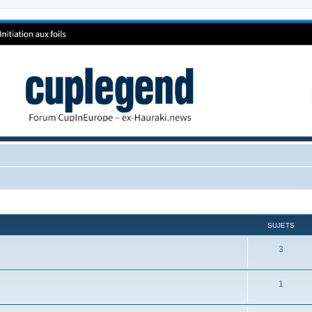
SUJETS
3
1