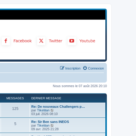
Inscription
Connexion
Nous sommes le 07 août 2026 20:10
MESSAGES
DERNIER MESSAGE
Re: De nouveaux Challengers p…
125
C
par
Tiketitan
o
03 juil. 2026 08:10
n
s
Re: Sir Ben sans INEOS
5
u
C
par
Tiketitan
l
o
09 avr. 2025 21:28
t
n
e
s