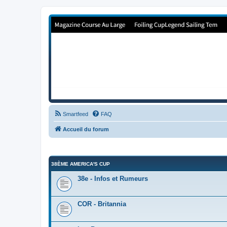
Forum de Cup In Europe
Le forum de l'America's Cup!
Smartfeed
FAQ
Accueil du forum
38ÈME AMERICA'S CUP
38e - Infos et Rumeurs
COR - Britannia