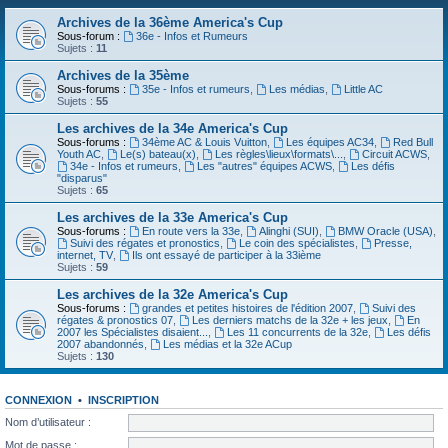
Archives de la 36ème America's Cup
Sous-forum :
36e - Infos et Rumeurs
Sujets :
11
Archives de la 35ème
Sous-forums :
35e - Infos et rumeurs
,
Les médias
,
Little AC
Sujets :
55
Les archives de la 34e America's Cup
Sous-forums :
34ème AC & Louis Vuitton
,
Les équipes AC34
,
Red Bull
Youth AC
,
Le(s) bateau(x)
,
Les règles\lieux\formats\...
,
Circuit ACWS
,
34e - Infos et rumeurs
,
Les "autres" équipes ACWS
,
Les défis
"disparus"
Sujets :
65
Les archives de la 33e America's Cup
Sous-forums :
En route vers la 33e
,
Alinghi (SUI)
,
BMW Oracle (USA)
,
Suivi des régates et pronostics
,
Le coin des spécialistes
,
Presse,
internet, TV
,
Ils ont essayé de participer à la 33ième
Sujets :
59
Les archives de la 32e America's Cup
Sous-forums :
grandes et petites histoires de l'édition 2007
,
Suivi des
régates & pronostics 07
,
Les derniers matchs de la 32e + les jeux
,
En
2007 les Spécialistes disaient...
,
Les 11 concurrents de la 32e
,
Les défis
2007 abandonnés
,
Les médias et la 32e ACup
Sujets :
130
CONNEXION
•
INSCRIPTION
Nom d’utilisateur :
Mot de passe :