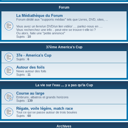
Forum
La Médiathèque du Forum
Forum dédié aux "supports médias" tels que Livres, DVD, sites, ...
Vous avez un livre/un DVD/un lien vidéo/ .... parlez-nous en ....
Vous recherchez une info .. peut-etre se trouve-t-elle ici ?
Ou alors, faite une "petite annonce"
Sujets :
10
37ème America's Cup
37e - America's Cup
Sujets :
6
Autour des foils
News autour des foils
Sujets :
11
La vie sur l'eau .... y a pas qu'la Cup
Course au large
Embruns, albatros et grands horizons
Sujets :
139
Régate, voile légère, match race
Tout ce qui se passe autour de trois bouées
Sujets :
60
Archives