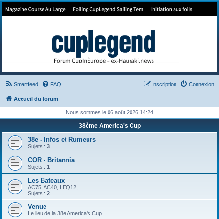
Forum de Cup In Europe
Le forum de l'America's Cup!
Smartfeed
FAQ
Inscription
Connexion
Accueil du forum
Nous sommes le 06 août 2026 14:24
38ème America's Cup
38e - Infos et Rumeurs
Sujets :
3
COR - Britannia
Sujets :
1
Les Bateaux
AC75, AC40, LEQ12, ...
Sujets :
2
Venue
Le lieu de la 38e America's Cup