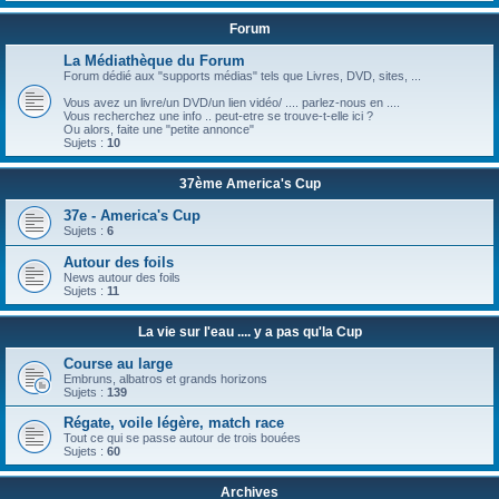
Forum
La Médiathèque du Forum
Forum dédié aux "supports médias" tels que Livres, DVD, sites, ...
Vous avez un livre/un DVD/un lien vidéo/ .... parlez-nous en ....
Vous recherchez une info .. peut-etre se trouve-t-elle ici ?
Ou alors, faite une "petite annonce"
Sujets :
10
37ème America's Cup
37e - America's Cup
Sujets :
6
Autour des foils
News autour des foils
Sujets :
11
La vie sur l'eau .... y a pas qu'la Cup
Course au large
Embruns, albatros et grands horizons
Sujets :
139
Régate, voile légère, match race
Tout ce qui se passe autour de trois bouées
Sujets :
60
Archives