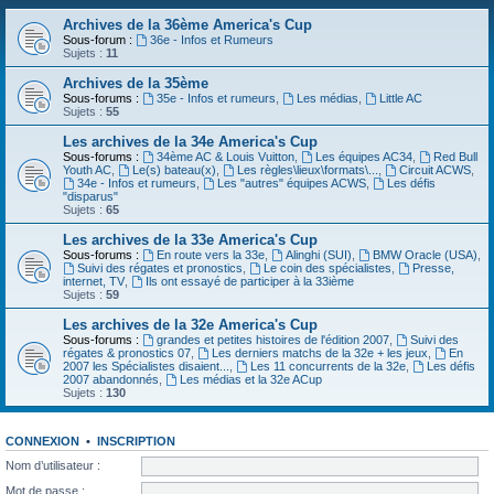
Archives de la 36ème America's Cup
Sous-forum :
36e - Infos et Rumeurs
Sujets :
11
Archives de la 35ème
Sous-forums :
35e - Infos et rumeurs
,
Les médias
,
Little AC
Sujets :
55
Les archives de la 34e America's Cup
Sous-forums :
34ème AC & Louis Vuitton
,
Les équipes AC34
,
Red Bull
Youth AC
,
Le(s) bateau(x)
,
Les règles\lieux\formats\...
,
Circuit ACWS
,
34e - Infos et rumeurs
,
Les "autres" équipes ACWS
,
Les défis
"disparus"
Sujets :
65
Les archives de la 33e America's Cup
Sous-forums :
En route vers la 33e
,
Alinghi (SUI)
,
BMW Oracle (USA)
,
Suivi des régates et pronostics
,
Le coin des spécialistes
,
Presse,
internet, TV
,
Ils ont essayé de participer à la 33ième
Sujets :
59
Les archives de la 32e America's Cup
Sous-forums :
grandes et petites histoires de l'édition 2007
,
Suivi des
régates & pronostics 07
,
Les derniers matchs de la 32e + les jeux
,
En
2007 les Spécialistes disaient...
,
Les 11 concurrents de la 32e
,
Les défis
2007 abandonnés
,
Les médias et la 32e ACup
Sujets :
130
CONNEXION
•
INSCRIPTION
Nom d’utilisateur :
Mot de passe :