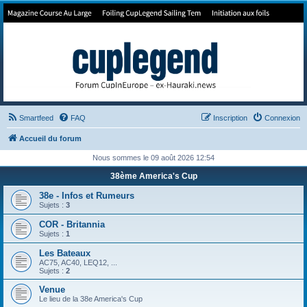
Forum de Cup In Europe
Le forum de l'America's Cup!
Smartfeed
FAQ
Inscription
Connexion
Accueil du forum
Nous sommes le 09 août 2026 12:54
38ème America's Cup
38e - Infos et Rumeurs
Sujets :
3
COR - Britannia
Sujets :
1
Les Bateaux
AC75, AC40, LEQ12, ...
Sujets :
2
Venue
Le lieu de la 38e America's Cup