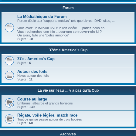
Forum
La Médiathèque du Forum
Forum dédié aux "supports médias" tels que Livres, DVD, sites, ...
Vous avez un livre/un DVD/un lien vidéo/ .... parlez-nous en ....
Vous recherchez une info .. peut-etre se trouve-t-elle ici ?
Ou alors, faite une "petite annonce"
Sujets :
10
37ème America's Cup
37e - America's Cup
Sujets :
6
Autour des foils
News autour des foils
Sujets :
11
La vie sur l'eau .... y a pas qu'la Cup
Course au large
Embruns, albatros et grands horizons
Sujets :
139
Régate, voile légère, match race
Tout ce qui se passe autour de trois bouées
Sujets :
60
Archives