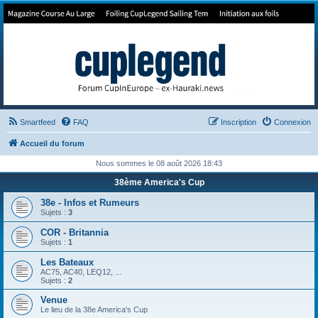
Forum de Cup In Europe
Le forum de l'America's Cup!
Smartfeed
FAQ
Inscription
Connexion
Accueil du forum
Nous sommes le 08 août 2026 18:43
38ème America's Cup
38e - Infos et Rumeurs
Sujets :
3
COR - Britannia
Sujets :
1
Les Bateaux
AC75, AC40, LEQ12, ...
Sujets :
2
Venue
Le lieu de la 38e America's Cup