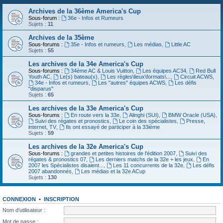
Archives de la 36ème America's Cup
Sous-forum :
36e - Infos et Rumeurs
Sujets :
11
Archives de la 35ème
Sous-forums :
35e - Infos et rumeurs
,
Les médias
,
Little AC
Sujets :
55
Les archives de la 34e America's Cup
Sous-forums :
34ème AC & Louis Vuitton
,
Les équipes AC34
,
Red Bull
Youth AC
,
Le(s) bateau(x)
,
Les règles\lieux\formats\...
,
Circuit ACWS
,
34e - Infos et rumeurs
,
Les "autres" équipes ACWS
,
Les défis
"disparus"
Sujets :
65
Les archives de la 33e America's Cup
Sous-forums :
En route vers la 33e
,
Alinghi (SUI)
,
BMW Oracle (USA)
,
Suivi des régates et pronostics
,
Le coin des spécialistes
,
Presse,
internet, TV
,
Ils ont essayé de participer à la 33ième
Sujets :
59
Les archives de la 32e America's Cup
Sous-forums :
grandes et petites histoires de l'édition 2007
,
Suivi des
régates & pronostics 07
,
Les derniers matchs de la 32e + les jeux
,
En
2007 les Spécialistes disaient...
,
Les 11 concurrents de la 32e
,
Les défis
2007 abandonnés
,
Les médias et la 32e ACup
Sujets :
130
CONNEXION
•
INSCRIPTION
Nom d’utilisateur :
Mot de passe :