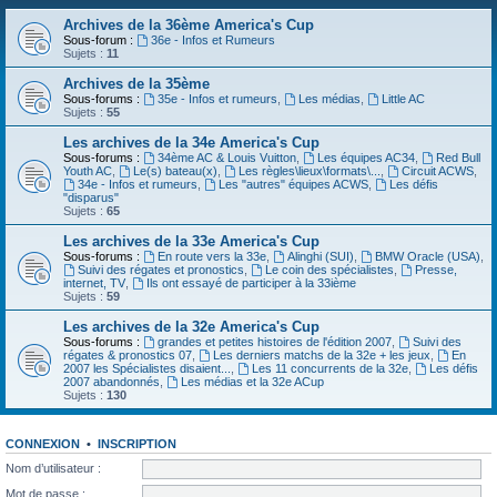
Archives de la 36ème America's Cup
Sous-forum :
36e - Infos et Rumeurs
Sujets :
11
Archives de la 35ème
Sous-forums :
35e - Infos et rumeurs
,
Les médias
,
Little AC
Sujets :
55
Les archives de la 34e America's Cup
Sous-forums :
34ème AC & Louis Vuitton
,
Les équipes AC34
,
Red Bull
Youth AC
,
Le(s) bateau(x)
,
Les règles\lieux\formats\...
,
Circuit ACWS
,
34e - Infos et rumeurs
,
Les "autres" équipes ACWS
,
Les défis
"disparus"
Sujets :
65
Les archives de la 33e America's Cup
Sous-forums :
En route vers la 33e
,
Alinghi (SUI)
,
BMW Oracle (USA)
,
Suivi des régates et pronostics
,
Le coin des spécialistes
,
Presse,
internet, TV
,
Ils ont essayé de participer à la 33ième
Sujets :
59
Les archives de la 32e America's Cup
Sous-forums :
grandes et petites histoires de l'édition 2007
,
Suivi des
régates & pronostics 07
,
Les derniers matchs de la 32e + les jeux
,
En
2007 les Spécialistes disaient...
,
Les 11 concurrents de la 32e
,
Les défis
2007 abandonnés
,
Les médias et la 32e ACup
Sujets :
130
CONNEXION
•
INSCRIPTION
Nom d’utilisateur :
Mot de passe :