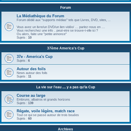
Forum
La Médiathèque du Forum
Forum dédié aux "supports médias" tels que Livres, DVD, sites, ...
Vous avez un livre/un DVD/un lien vidéo/ .... parlez-nous en ....
Vous recherchez une info .. peut-etre se trouve-t-elle ici ?
Ou alors, faite une "petite annonce"
Sujets :
10
37ème America's Cup
37e - America's Cup
Sujets :
6
Autour des foils
News autour des foils
Sujets :
11
La vie sur l'eau .... y a pas qu'la Cup
Course au large
Embruns, albatros et grands horizons
Sujets :
139
Régate, voile légère, match race
Tout ce qui se passe autour de trois bouées
Sujets :
60
Archives