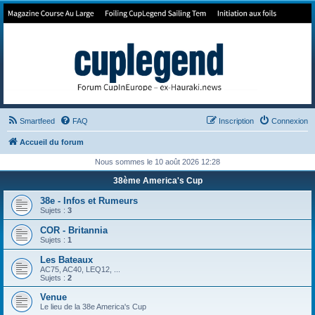
Forum de Cup In Europe
Le forum de l'America's Cup!
Smartfeed
FAQ
Inscription
Connexion
Accueil du forum
Nous sommes le 10 août 2026 12:28
38ème America's Cup
38e - Infos et Rumeurs
Sujets :
3
COR - Britannia
Sujets :
1
Les Bateaux
AC75, AC40, LEQ12, ...
Sujets :
2
Venue
Le lieu de la 38e America's Cup