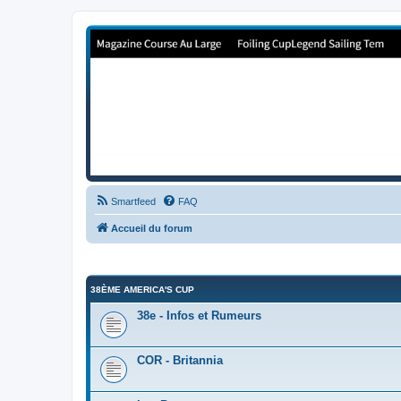
Forum de Cup In Europe
Le forum de l'America's Cup!
Smartfeed
FAQ
Accueil du forum
38ÈME AMERICA'S CUP
38e - Infos et Rumeurs
COR - Britannia