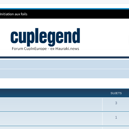
SUJETS
3
1