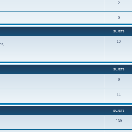
2
0
SUJETS
10
s, ...
..
SUJETS
6
11
SUJETS
139