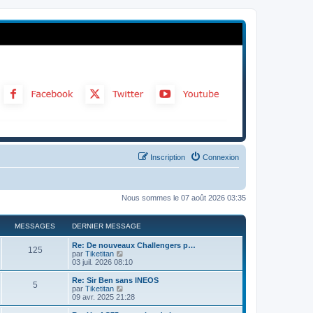
Inscription
Connexion
Nous sommes le 07 août 2026 03:35
MESSAGES
DERNIER MESSAGE
Re: De nouveaux Challengers p…
125
C
par
Tiketitan
o
03 juil. 2026 08:10
n
s
Re: Sir Ben sans INEOS
5
u
C
par
Tiketitan
l
o
09 avr. 2025 21:28
t
n
e
s