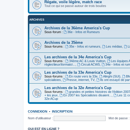
Régate, voile légère, match race
Tout ce qui se passe autour de trois bouées
ARCHIVES
Archives de la 36ème America's Cup
Sous-forum :
36e - Infos et Rumeurs
Archives de la 35ème
Sous-forums :
35e - Infos et rumeurs
,
Les médias
,
L
Les archives de la 34e America's Cup
Sous-forums :
34ème AC & Louis Vuitton
,
Les équipes 
règles\lieux\formats\...
,
Circuit ACWS
,
34e - Infos et ru
Les archives de la 33e America's Cup
Sous-forums :
En route vers la 33e
,
Alinghi (SUI)
,
BM
spécialistes
,
Presse, internet, TV
,
Ils ont essayé de par
Les archives de la 32e America's Cup
Sous-forums :
grandes et petites histoires de l'édition 200
+ les jeux
,
En 2007 les Spécialistes disaient...
,
Les 11 c
32e ACup
CONNEXION
•
INSCRIPTION
Nom d’utilisateur :
Mot de passe :
QUI EST EN LIGNE ?