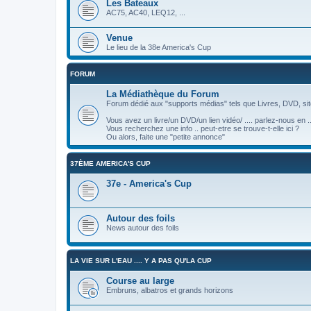
Les Bateaux
AC75, AC40, LEQ12, ...
Venue
Le lieu de la 38e America's Cup
FORUM
La Médiathèque du Forum
Forum dédié aux "supports médias" tels que Livres, DVD, site
Vous avez un livre/un DVD/un lien vidéo/ .... parlez-nous en ..
Vous recherchez une info .. peut-etre se trouve-t-elle ici ?
Ou alors, faite une "petite annonce"
37ÈME AMERICA'S CUP
37e - America's Cup
Autour des foils
News autour des foils
LA VIE SUR L'EAU .... Y A PAS QU'LA CUP
Course au large
Embruns, albatros et grands horizons