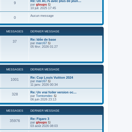
Re: Un AC75 avec plus de jeun…
9
r
u
C
par
gloups
l
l
o
10 juil. 2025 17:45
e
t
n
d
e
s
Aucun message
e
0
r
u
r
l
l
n
e
t
i
d
e
e
MESSAGES
DERNIER MESSAGE
e
r
r
r
l
m
n
Re: Idée de base
e
37
e
i
C
par
marc67
d
s
e
o
05 févr. 2026 01:27
e
s
r
n
r
a
m
s
n
g
e
u
i
e
s
l
e
s
t
r
a
e
m
MESSAGES
DERNIER MESSAGE
g
r
e
e
l
s
Re: Cup Louis Vuitton 2024
e
s
1001
C
par
marc67
d
a
o
11 janv. 2026 00:34
e
g
n
r
e
s
Re: Un vrai foiler version oc…
n
328
u
C
par
Tomtomdec
i
l
o
06 juin 2026 23:13
e
t
n
r
e
s
m
r
u
e
MESSAGES
DERNIER MESSAGE
l
l
s
e
t
s
Re: Figaro 3
d
e
35976
a
C
par
gloups
e
r
g
o
03 août 2026 08:03
r
l
e
n
n
e