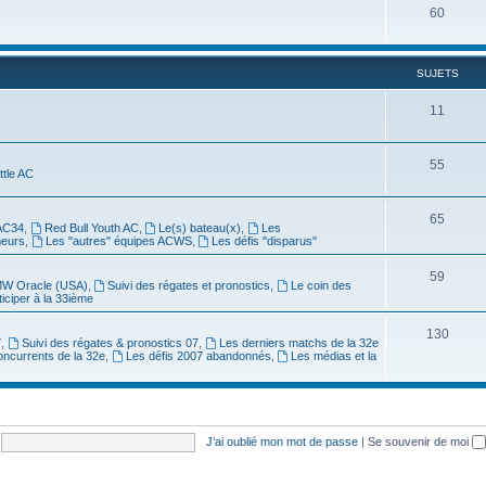
60
SUJETS
11
55
ittle AC
65
AC34
,
Red Bull Youth AC
,
Le(s) bateau(x)
,
Les
meurs
,
Les "autres" équipes ACWS
,
Les défis "disparus"
59
W Oracle (USA)
,
Suivi des régates et pronostics
,
Le coin des
ticiper à la 33ième
130
7
,
Suivi des régates & pronostics 07
,
Les derniers matchs de la 32e
oncurrents de la 32e
,
Les défis 2007 abandonnés
,
Les médias et la
J’ai oublié mon mot de passe
|
Se souvenir de moi