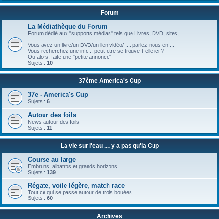
Forum
La Médiathèque du Forum
Forum dédié aux "supports médias" tels que Livres, DVD, sites, ...
Vous avez un livre/un DVD/un lien vidéo/ .... parlez-nous en ....
Vous recherchez une info .. peut-etre se trouve-t-elle ici ?
Ou alors, faite une "petite annonce"
Sujets :
10
37ème America's Cup
37e - America's Cup
Sujets :
6
Autour des foils
News autour des foils
Sujets :
11
La vie sur l'eau .... y a pas qu'la Cup
Course au large
Embruns, albatros et grands horizons
Sujets :
139
Régate, voile légère, match race
Tout ce qui se passe autour de trois bouées
Sujets :
60
Archives