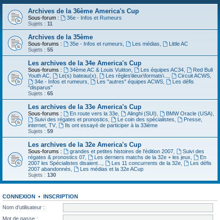
Archives de la 36ème America's Cup
Sous-forum :
36e - Infos et Rumeurs
Sujets :
11
Archives de la 35ème
Sous-forums :
35e - Infos et rumeurs
,
Les médias
,
Little AC
Sujets :
55
Les archives de la 34e America's Cup
Sous-forums :
34ème AC & Louis Vuitton
,
Les équipes AC34
,
Red Bull
Youth AC
,
Le(s) bateau(x)
,
Les règles\lieux\formats\...
,
Circuit ACWS
,
34e - Infos et rumeurs
,
Les "autres" équipes ACWS
,
Les défis
"disparus"
Sujets :
65
Les archives de la 33e America's Cup
Sous-forums :
En route vers la 33e
,
Alinghi (SUI)
,
BMW Oracle (USA)
,
Suivi des régates et pronostics
,
Le coin des spécialistes
,
Presse,
internet, TV
,
Ils ont essayé de participer à la 33ième
Sujets :
59
Les archives de la 32e America's Cup
Sous-forums :
grandes et petites histoires de l'édition 2007
,
Suivi des
régates & pronostics 07
,
Les derniers matchs de la 32e + les jeux
,
En
2007 les Spécialistes disaient...
,
Les 11 concurrents de la 32e
,
Les défis
2007 abandonnés
,
Les médias et la 32e ACup
Sujets :
130
CONNEXION
•
INSCRIPTION
Nom d’utilisateur :
Mot de passe :