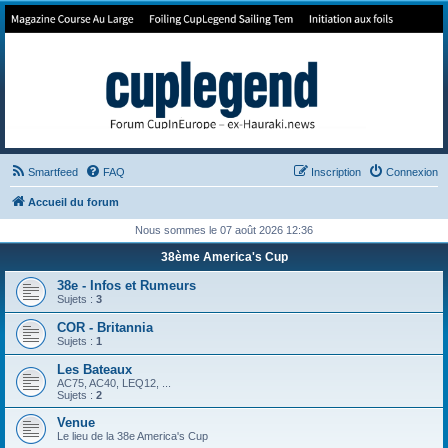
Forum de Cup In Europe
Le forum de l'America's Cup!
Smartfeed
FAQ
Inscription
Connexion
Accueil du forum
Nous sommes le 07 août 2026 12:36
38ème America's Cup
38e - Infos et Rumeurs
Sujets :
3
COR - Britannia
Sujets :
1
Les Bateaux
AC75, AC40, LEQ12, ...
Sujets :
2
Venue
Le lieu de la 38e America's Cup